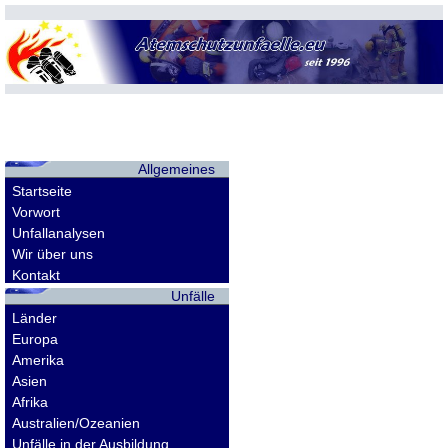
Allgemeines
Startseite
Vorwort
Unfallanalysen
Wir über uns
Kontakt
Unfälle
Länder
Europa
Amerika
Asien
Afrika
Australien/Ozeanien
Unfälle in der Ausbildung