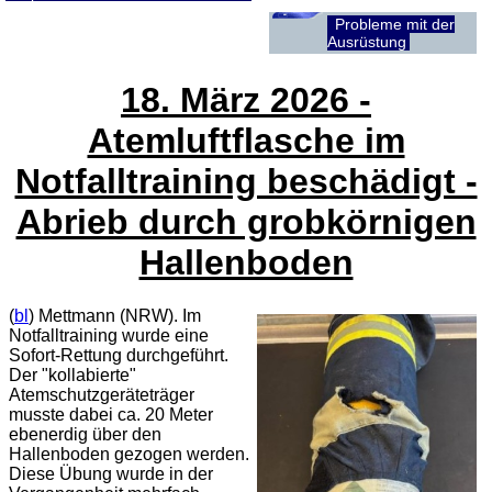
Probleme mit der
Ausrüstung
18. März 2026 -
Atemluftflasche im
Notfalltraining beschädigt -
Abrieb durch grobkörnigen
Hallenboden
(
bl
) Mettmann (NRW). Im
Notfalltraining wurde eine
Sofort-Rettung durchgeführt.
Der "kollabierte"
Atemschutzgeräteträger
musste dabei ca. 20 Meter
ebenerdig über den
Hallenboden gezogen werden.
Diese Übung wurde in der