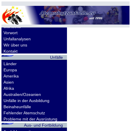
Allgemeines
Startseite
Vorwort
Unfallanalysen
Wir über uns
Kontakt
Unfälle
Länder
Europa
Amerika
Asien
Afrika
Australien/Ozeanien
Unfälle in der Ausbildung
Beinaheunfälle
Fehlender Atemschutz
Probleme mit der Ausrüstung
Aus- und Fortbildung