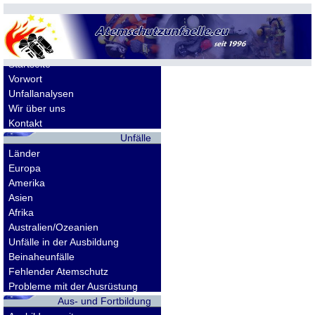
Allgemeines
Startseite
Vorwort
Unfallanalysen
Wir über uns
Kontakt
Unfälle
Länder
Europa
Amerika
Asien
Afrika
Australien/Ozeanien
Unfälle in der Ausbildung
Beinaheunfälle
Fehlender Atemschutz
Probleme mit der Ausrüstung
Aus- und Fortbildung