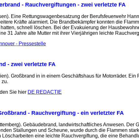
lerbrand - Rauchvergiftungen - zwei verletzte FA
sen). Eine Rettungswagenbesatzung der Berufsfeuerwehr Hann
weitere Kräfte alarmiert. Die Brandbekämpfer konnten die Flam
n hatten, schnell löschen. Bei der Evakuierung der Hausbewoh
 31 Jahre alte Mutter mit ihrer Vierjährigen leichte Rauchverg
nnover - Pressestelle
d - zwei verletzte FA
en). Großbrand in in einem Geschäftshaus für Motorräder. Ein 
 zu.
nden Sie hier
DE REDACTIE
Großbrand - Rauchvergiftung - ein verletzter FA
ttemberg). Gebäudebrand, landwirtschaftliches Anwesen. Der
den Stallungen und Scheune, wurde durch die Flammen stark b
en Löscharbeiten eine leichte Rauchvergiftung, die eine Behand