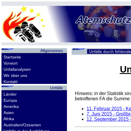
Allgemeines
Unfälle durch fehlend
Startseite
Vorwort
Un
Unfallanalysen
Wir über uns
Kontakt
Unfälle
Hinweis: in der Statistik 
Länder
betroffenen
FA
die Summe d
Europa
Amerika
11. Februar 2015
- Ke
Asien
7. Juni 2015
- Großbr
Afrika
12. September 2015
-
Australien/Ozeanien