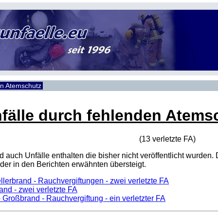
en Atemschutz
fälle durch fehlenden Atems
(13 verletzte
FA
)
sind auch Unfälle enthalten die bisher nicht veröffentlicht wur
er in den Berichten erwähnten übersteigt.
llerbrand - Rauchvergiftungen - zwei verletzte FA
and - zwei verletzte FA
 Großbrand - Rauchvergiftung - ein verletzter FA