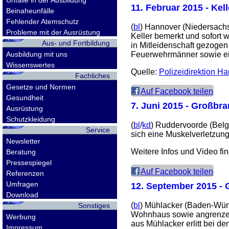
Unfälle in der Ausbildung
11. Februar 2015
- Kel
Beinaheunfälle
Fehlender Atemschutz
(
bl
) Hannover (Niedersach
Probleme mit der Ausrüstung
Keller bemerkt und sofort 
Aus- und Fortbildung
in Mitleidenschaft gezoge
Ausbildung mit uns
Feuerwehrmänner sowie eine
Wissenswertes
Quelle:
Polizeidirektion Ha
Fachliches
Gesetze und Normen
Auf Facebook teilen
Gesundheit
7. Juni 2015
- Großbran
Ausrüstung
Schutzkleidung
(
bl
/
kd
) Ruddervoorde (Belgi
Service
sich eine Muskelverletzung
Newsletter
Weitere Infos und Video fi
Beratung
Pressespiegel
Auf Facebook teilen
Referenzen
Umfragen
12. September 2015
- 
Download
(
bl
) Mühlacker (Baden-Wür
Sonstiges
Wohnhaus sowie angrenzen
Werbung
aus Mühlacker erlitt bei d
Impressum