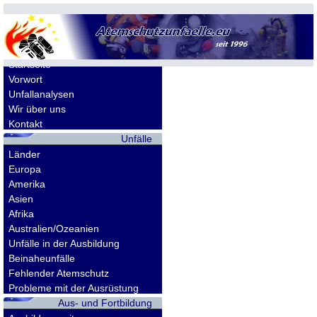
Allgemeines
Startseite
Vorwort
Unfallanalysen
Wir über uns
Kontakt
Unfälle
Länder
Europa
Amerika
Asien
Afrika
Australien/Ozeanien
Unfälle in der Ausbildung
Beinaheunfälle
Fehlender Atemschutz
Probleme mit der Ausrüstung
Aus- und Fortbildung