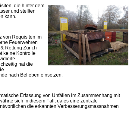
siten, die hinter dem
ser und stellten
en kann.
 von Requisiten im
xterne Feuerwehren
 & Rettung Zürich
t keine Kontrolle
idierte
hzeitig hat die
ie
ände nach Belieben einsetzen.
stematische Erfassung von Unfällen im Zusammenhang mit
ährte sich in diesem Fall, da es eine zentrale
antwortlichen die erkannten Verbesserungsmassnahmen