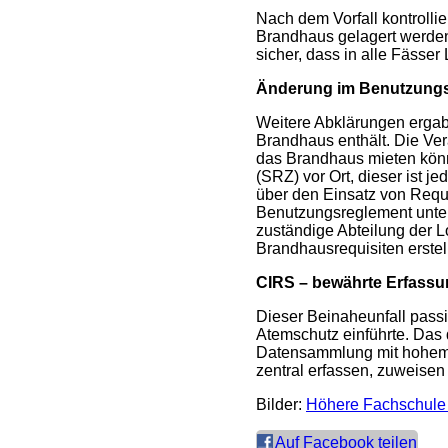
Nach dem Vorfall kontrolli
Brandhaus gelagert werden
sicher, dass in alle Fässe
Änderung im Benutzungs
Weitere Abklärungen erga
Brandhaus enthält. Die Ver
das Brandhaus mieten könn
(SRZ) vor Ort, dieser ist j
über den Einsatz von Requi
Benutzungsreglement unter
zuständige Abteilung der Lo
Brandhausrequisiten erstel
CIRS – bewährte Erfassu
Dieser Beinaheunfall pass
Atemschutz einführte. Das 
Datensammlung mit hohem 
zentral erfassen, zuweise
Bilder:
Höhere Fachschule 
Auf Facebook teilen