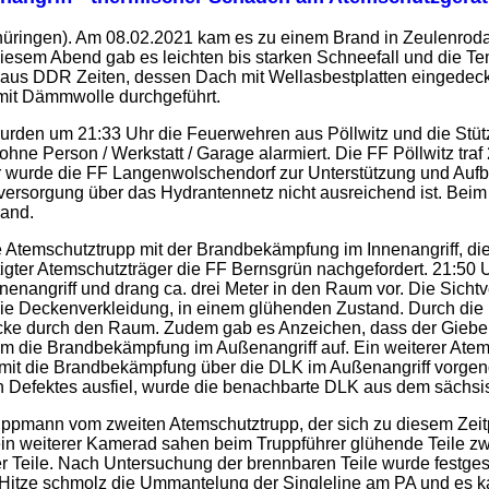
hüringen). Am 08.02.2021 kam es zu einem Brand in Zeulenroda
diesem Abend gab es leichten bis starken Schneefall und die T
aus DDR Zeiten, dessen Dach mit Wellasbestplatten eingedeck
it Dämmwolle durchgeführt.
wurden um 21:33 Uhr die Feuerwehren aus Pöllwitz und die Stü
hne Person / Werkstatt / Garage alarmiert. Die FF Pöllwitz traf 
 wurde die FF Langenwolschendorf zur Unterstützung und Aufb
rversorgung über das Hydrantennetz nicht ausreichend ist. Beim 
rand.
 Atemschutztrupp mit der Brandbekämpfung im Innenangriff, die
gter Atemschutzträger die FF Bernsgrün nachgefordert. 21:50 U
nenangriff und drang ca. drei Meter in den Raum vor. Die Sicht
e Deckenverkleidung, in einem glühenden Zustand. Durch die 
cke durch den Raum. Zudem gab es Anzeichen, dass der Giebel
 die Brandbekämpfung im Außenangriff auf. Ein weiterer Atems
mit die Brandbekämpfung über die DLK im Außenangriff vorge
n Defektes ausfiel, wurde die benachbarte DLK aus dem sächsi
uppmann vom zweiten Atemschutztrupp, der sich zu diesem Zeit
in weiterer Kamerad sahen beim Truppführer glühende Teile zw
der Teile. Nach Untersuchung der brennbaren Teile wurde fest
 Hitze schmolz die Ummantelung der Singleline am PA und es ka