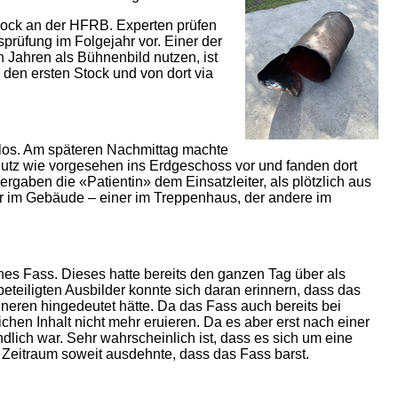
lock an der HFRB. Experten prüfen
prüfung im Folgejahr vor. Einer der
n Jahren als Bühnenbild nutzen, ist
den ersten Stock und von dort via
los. Am späteren Nachmittag machte
chutz wie vorgesehen ins Erdgeschoss vor und fanden dort
aben die «Patientin» dem Einsatzleiter, als plötzlich aus
er im Gebäude – einer im Treppenhaus, der andere im
es Fass. Dieses hatte bereits den ganzen Tag über als
teiligten Ausbilder konnte sich daran erinnern, dass das
nneren hingedeutet hätte. Da das Fass auch bereits bei
chen Inhalt nicht mehr eruieren. Da es aber erst nach einer
ndlich war. Sehr wahrscheinlich ist, dass es sich um eine
 Zeitraum soweit ausdehnte, dass das Fass barst.