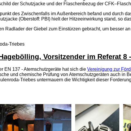
child der Schutzjacke und der Flaschenbezug der CFK–Flasch
tpunkt des Zwischenfalls im Außenbereich befand und durch d
tzjacke (Oberstoff: PBI) hielt der Hitzeeinwirkung stand, so da
en Radlader der Giebel zum Einstürzen gebracht, um besser 
oda-Triebes
Hagebölling, Vorsitzender im Referat 8 
r EN 137 - Atemschutzgeräte hat sich die
Vereinigung zur För
mische und chemische Prüfung von Atemschutzgeräten auch in B
ulenroda-Triebes untermauern die Wichtigkeit dieser Forderung