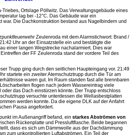
-Triebes, Ortslage Pöllwitz. Das Verwaltungsgebäude eines
emperatur lag bei -12°C. Das Gebäude war ein
t war. Die Dachkonstruktion bestand aus Nagelbindern und
tzpunktfeuerwehr Zeulenroda mit dem Alarmstichwort: Brand /
21:42 Uhr an der Einsatzstelle ein und bestätigte die
au einer langen Wegstrecke nachalarmiert. Dies war
Eintreffen der FF Zeulenroda stand der vordere Teil des
ser Trupp ging durch den seitlichen Haupteingang vor. 21:49
hr startete ein zweiter Atemschutztrupp durch die Tür am
verhältnisse waren gut. Im Raum standen fast alle brennbaren
Löscharbeiten flogen nach jedem Wassereintrag viele
 oder das Dach einstürzen könnte. Der Trupp entschloss
chutztrupp versuchte unterdessen die Wellasbestplatten
nommen werden konnte. Da die eigene DLK auf der Anfahrt
schen Pausa angefordert.
punkt im Außenangriff befand, ein
starkes Abströmen von
ischen Rückenplatte und Pressluftflasche. Beide begannen
gestellt, dass es sich um Dämmwolle aus der Dachdämmung
m zum unkontrollierten Luftabströmen. Ein Teil der