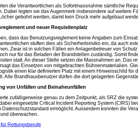
erten die Verantwortlichen als Sofortmassnahme sämtliche Requi
. Dabei legten sie das Augenmerk insbesondere auf weitere Fäs
r Löcher gebohrt werden, damit kein Druck mehr aufgebaut werd
reglement und neuer Requisitenplatz
ben, dass das Benutzungsreglement keine Angaben zum Einsatz
antwortlichen stuften dies als Sicherheitsrisiko ein, da auch e
en. Zwar ist in solchen Fällen ein Anlagenbetreuer von Schutz
edoch nur für das Beladen der Brandstellen zuständig. Somit finde
siten statt. An dieser Stelle setzen die Massnahmen an. Das rev
sagt das Einsetzen von mitgebrachten Bühnenmaterialien. Gleic
gistik einen klar definierten Platz mit einem Hinweisschild für d
lt. Alle Brandhausbenutzer dürfen die dort gelagerten Gegenst
ng von Unfällen und Beinaheunfällen
ierte zufälligerweise genau zu dem Zeitpunkt, als SRZ die sy
dabei eingesetzte Critical Incident Reporting System (CIRS) bew
Datenschutzstandard ermöglicht. Ausserdem konnten die Ver
n und überwachen.
für Rettungsberufe