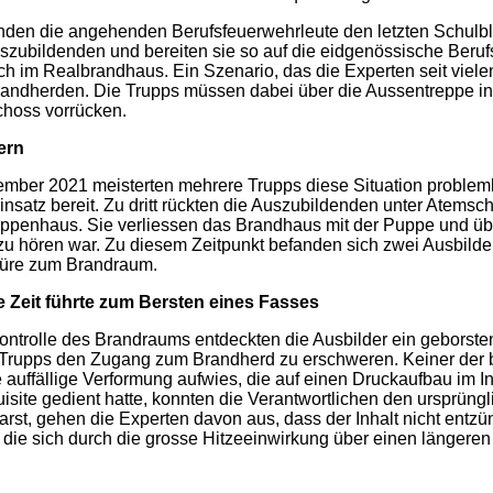
den die angehenden Berufsfeuerwehrleute den letzten Schulb
zubildenden und bereiten sie so auf die eidgenössische Berufs
ch im Realbrandhaus. Ein Szenario, das die Experten seit viele
randherden. Die Trupps müssen dabei über die Aussentreppe in 
choss vorrücken.
ern
mber 2021 meisterten mehrere Trupps diese Situation problem
Einsatz bereit. Zu dritt rückten die Auszubildenden unter Atems
penhaus. Sie verliessen das Brandhaus mit der Puppe und überg
 zu hören war. Zu diesem Zeitpunkt befanden sich zwei Ausbild
 Türe zum Brandraum.
e Zeit führte zum Bersten eines Fasses
ntrolle des Brandraums entdeckten die Ausbilder ein geborsten
Trupps den Zugang zum Brandherd zu erschweren. Keiner der be
 auffällige Verformung aufwies, die auf einen Druckaufbau im I
site gedient hatte, konnten die Verantwortlichen den ursprüngli
barst, gehen die Experten davon aus, dass der Inhalt nicht entzü
die sich durch die grosse Hitzeeinwirkung über einen längeren