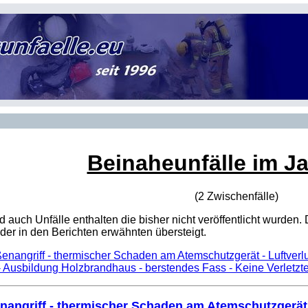
Beinaheunfälle im J
(2 Zwischenfälle)
sind auch Unfälle enthalten die bisher nicht veröffentlicht wur
er in den Berichten erwähnten übersteigt.
enangriff - thermischer Schaden am Atemschutzgerät - Luftverl
 Ausbildung Holzbrandhaus - berstendes Fass - Keine Verletzt
nangriff - thermischer Schaden am Atemschutzgerät 