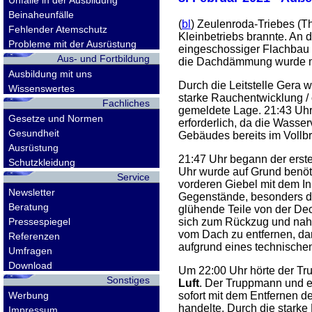
Unfälle in der Ausbildung
Beinaheunfälle
(
bl
) Zeulenroda-Triebes (T
Fehlender Atemschutz
Kleinbetriebs brannte. An 
Probleme mit der Ausrüstung
eingeschossiger Flachbau 
Aus- und Fortbildung
die Dachdämmung wurde m
Ausbildung mit uns
Durch die Leitstelle Gera 
Wissenswertes
starke Rauchentwicklung / o
Fachliches
gemeldete Lage. 21:43 Uhr
Gesetze und Normen
erforderlich, da die Wasse
Gesundheit
Gebäudes bereits im Vollb
Ausrüstung
21:47 Uhr begann der erste
Schutzkleidung
Uhr wurde auf Grund benöti
Service
vorderen Giebel mit dem In
Newsletter
Gegenstände, besonders di
Beratung
glühende Teile von der De
Pressespiegel
sich zum Rückzug und nahm
vom Dach zu entfernen, da
Referenzen
aufgrund eines technische
Umfragen
Download
Um 22:00 Uhr hörte der Tr
Sonstiges
Luft
. Der Truppmann und e
Werbung
sofort mit dem Entfernen 
handelte. Durch die starke
Impressum