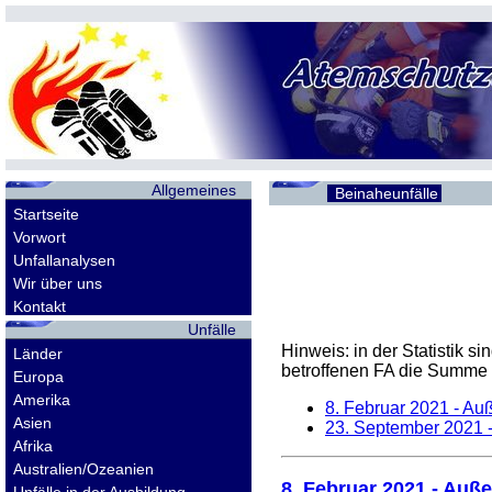
Allgemeines
Beinaheunfälle
Startseite
Vorwort
Unfallanalysen
Wir über uns
Kontakt
Unfälle
Hinweis: in der Statistik 
Länder
betroffenen
FA
die Summe d
Europa
Amerika
8. Februar 2021
- Auß
Asien
23. September 2021
-
Afrika
Australien/Ozeanien
8. Februar 2021
- Auße