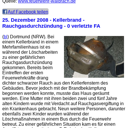
Quelle:
www.feuerwehr-waldrach.de
Auf Facebook teilen
25. Dezember 2008
- Kellerbrand -
Rauchgasdurchzündung - 0 verletzte FA
(
bl
) Dortmund (NRW). Bei
einem Kellerbrand in einem
Mehrfamilienhaus ist es
während der Löscharbeiten
zu einer gefährlichen
Rauchgasdurchzündung
gekommen. Bereits beim
Eintreffen der ersten
Feuerwehrkräfte drang
dichter schwarzer Rauch aus den Kellerfenstern des
Gebäudes. Bevor jedoch mit der Brandbekämpfung
begonnen werden konnte, musste das Haus geräumt
werden. Eine Mutter mit ihren beiden zwei und fünf Jahre
alten Kindern wurde mit Verdacht auf Rauchgasvergiftung in
ein Krankenhaus gebracht. Neun weitere Personen, darunter
ebenfalls zwei Kinder wurden während der
Löschmaßnahmen in einem Bus durch die Feuerwehr
betreut. Zu einer gefährlichen Situation kam es für einen