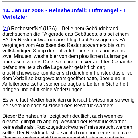
14. Januar 2008
- Beinaheunfall: Luftmangel - 1
Verletzter
(
ar
) Rochester/NY (USA) – Bei einem Gebäudebrand
durchsuchten die FA gerade das Gebäudes, als bei einem
FA der Restdruckwarner anschlug. Laut Aussage des FA
vergingen vom Auslösen des Restdruckwarners bis zum
vollständigen Stopp der Luftzufuhr nur ein bis höchstens
zwei Minuten, weshalb er von dem plötzlichen Luftmangel
überrascht wurde. Da er sich noch im verrauchten Gebäude
befand stellte sich die Lage sehr gefährlich dar;
glücklicherweise konnte er sich durch ein Fenster, das er vor
dem Vorfall selbst gewaltsam geöffnet hatte, über eine in
Anleiterbereitschaft stehende tragbare Leiter in Sicherheit
bringen und erlitt keine Verletzungen.
Es wird laut Medienberichten untersucht, wieso nur so wenig
Zeit verblieb nach Auslösen des Restdruckwarners.
Dieser Beinaheunfall zeigt sehr deutlich, auch wenn es
diesmal glimpflich abging, weshalb der Restdruckwarner
keinesfalls als „Rückzugsdruckwarner“ missbraucht werden
sollte. Der Restdruck ist tatsächlich nur noch eine minimale