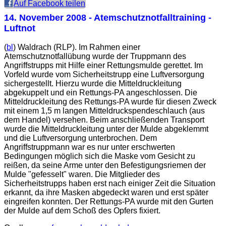
Auf Facebook teilen
14. November 2008
- Atemschutznotfalltraining -
Luftnot
(
bl
) Waldrach (RLP). Im Rahmen einer
Atemschutznotfallübung wurde der Truppmann des
Angriffstrupps mit Hilfe einer Rettungsmulde gerettet. Im
Vorfeld wurde vom Sicherheitstrupp eine Luftversorgung
sichergestellt. Hierzu wurde die Mitteldruckleitung
abgekuppelt und ein Rettungs-PA angeschlossen. Die
Mitteldruckleitung des Rettungs-PA wurde für diesen Zweck
mit einem 1,5 m langen Mitteldruckspendeschlauch (aus
dem Handel) versehen. Beim anschließenden Transport
wurde die Mitteldruckleitung unter der Mulde abgeklemmt
und die Luftversorgung unterbrochen. Dem
Angriffstruppmann war es nur unter erschwerten
Bedingungen möglich sich die Maske vom Gesicht zu
reißen, da seine Arme unter den Befestigungsriemen der
Mulde "gefesselt" waren. Die Mitglieder des
Sicherheitstrupps haben erst nach einiger Zeit die Situation
erkannt, da ihre Masken abgedeckt waren und erst später
eingreifen konnten. Der Rettungs-PA wurde mit den Gurten
der Mulde auf dem Schoß des Opfers fixiert.