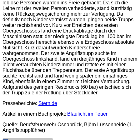
leblose Personen wurden ins Freie gebracht. Da sich die
Leine mit der zweiten Person verhedderte, stand kurzfristig
keine Rückzugswegsicherung mehr zur Verfügung. Da
definitiv noch Kinder vermisst wurden, gingen beide Trupps
weiter rechtshand vor. Kurz vor Erreichen des ersten
Obergeschosses fand eine Druckabfrage durch den
Maschinisten statt: der niedrigste Druck lag bei 100 bar. Im
Obergeschoss herrschte ebenso wie Erdgeschoss absolute
Nullsicht. Kurz darauf wurden Kinderschreie
wahrgenommen. Der zweite Angriffstrupp suchte im
Obergeschoss linkshand, fand ein dreijähriges Kind in einem
leicht verrauchten Kinderzimmer und rettete es mit einer
Fluchthaube über den Treppenraum. Der erste Angriffstrupp
suchte rechtshand und fand wenig später ein einjähriges
Kind, ebenfalls in einem Zimmer mit leichter Verrauchung.
Aufgrund des geringen Restdrucks (60 bar) entschied sich
der Trupp zu einer Rettung über Steckleiter.
Presseberichte:
Stern.de
Artikel in einem Buchprojekt:
Blaulicht im Feuer
Quelle: Berufsfeuerwehr Osnabrück, Björn Lüssenheide (1.
Angriffstruppführer)