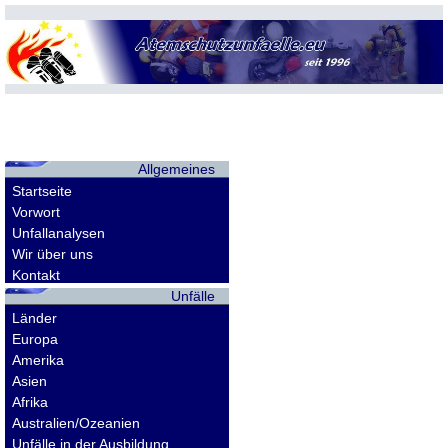
Allgemeines
Startseite
Vorwort
Unfallanalysen
Wir über uns
Kontakt
Unfälle
Länder
Europa
Amerika
Asien
Afrika
Australien/Ozeanien
Unfälle in der Ausbildung