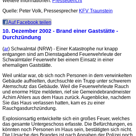
Weitere Informationen:
Pressebericht
Quelle: Peter Volk, Pressesprecher
KFV Traunstein
Auf Facebook teilen
10. Dezember 2002
- Brand einer Gaststätte -
Durchzündung
(
ar
) Schwalmtal (NRW) - Einer Katastrophe nur knapp
entgangen sind am Dienstagabend Feuerwehrleute der
Schwalmtaler Feuerwehr bei einem Einsatz in einer
ehemaligen Gaststätte.
Weil unklar war, ob sich noch Personen in dem verwinkelten
Gebäude aufhielten, durchsuchte ein Trupp unter schwerem
Atemschutz das Gebäude. Weil die Feuerwehrleute Rauch
und enorme Hitze meldeten, rief sie Gemeindebrandmeister
Achim Ahlers aus dem Haus zurück. Augenblicke, nachdem
Sie das Haus verlassen hatten, kam es zu einer
Rauchgasdurchzündung.
Explosionsartig entwickelte sich ein großes Feuer, welches
das gesamte Untergeschoss erfasste. Die Befürchtungen, es
könnten noch Personen im Haus sein, bestätigten sich nicht.
Die Ursache des Brandes ist nach Angaben der Polizei noch