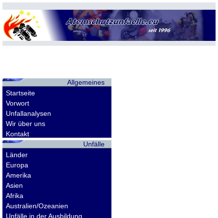
Allgemeines
Startseite
Vorwort
Unfallanalysen
Wir über uns
Kontakt
Unfälle
Länder
Europa
Amerika
Asien
Afrika
Australien/Ozeanien
Unfälle in der Ausbildung