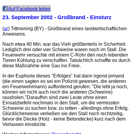
Auf Facebook teilen
23. September 2002
- Großbrand - Einsturz
(
ar
) Tittmoning (BY) - Großbrand eines landwirtschaftlichen
Anwesens.
Nach etwa 40 Min. war das Vieh größtenteils in Sicherheit.
Lediglich drei oder vier Schweine waren noch im Stall. Die
Feuerwehr versuchte mit einem C-Rohr den noch lebenden
Tieren Kühlung zu verschaffen. Tatsächlich schaffte es durch
diese Maßnahme eine Sau ins Freie.
In der Euphorie dieses "Erfolges" hat dann irgend jemand
(die einen sagten es sei ein Polizist gewesen, die anderen
ein Feuerwehrmann) auffordernd gerufen: "Die lebt ja noch,
können wir nicht auch noch die anderen (Schweine)
rausholen."Daraufhin sind zwei Leute ohne einen
Einsatzbefehl nochmals in den Stall, um die vermissten
Schweine zu suchen bzw. zu retten - allerdings ohne Erfolg.
Glücklicherweise verließen sie den Stall noch rechtzeitig,
bevor die Decke (Holz - keine Betondecke) kurz nach dem
Verlassen einstürzte.