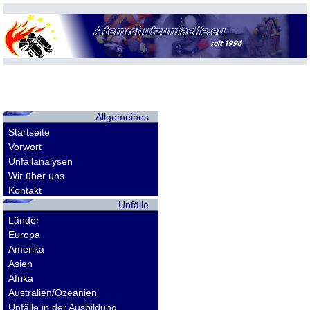
Allgemeines
Startseite
Vorwort
Unfallanalysen
Wir über uns
Kontakt
Unfälle
Länder
Europa
Amerika
Asien
Afrika
Australien/Ozeanien
Unfälle in der Ausbildung