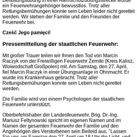
Belastungsübung in einer Atemschutzübungsstrecke wurde
ein Feuerwehrangehöriger bewusstlos. Trotz aller
Rettungsbemühungen konnte sein Leben leider nicht gerettet
werden. Wir stehen der Familie und den Freunden der
Feuerwehr bei.
Cześć Jego pamięci!
Pressemitteilung der staatlichen Feuerwehr:
Mit großer Trauer teilen wir Ihnen den Tod von Marcin
Raczyk von der Freiwilligen Feuerwehr Żerniki (Kreis Kalisz,
Woiwodschaft Großpolen) mit. Am Samstag, den 27. April,
fiel Marcin Raczyk in einer Übungsanlage in Ohnmacht. Er
wurde ins Krankenhaus gebracht. Trotz aller
Rettungsbemühungen konnte sein Leben nicht gerettet
werden.
Die Familie wird von einem Psychologen der staatlichen
Feuerwehr unterstützt.
Oberbefehlshaber der Landesfeuerwehr, Brig. Dr.-Ing.
Mariusz Feltynowski spricht im eigenen Namen und im
Namen der gesamten Feuerwehr der Familie und den
Angehörigen des Verstorbenen sein Beileid aus. "Lassen
Sie uns am Samstag den 27. April um 18 Uhr die Licht- und