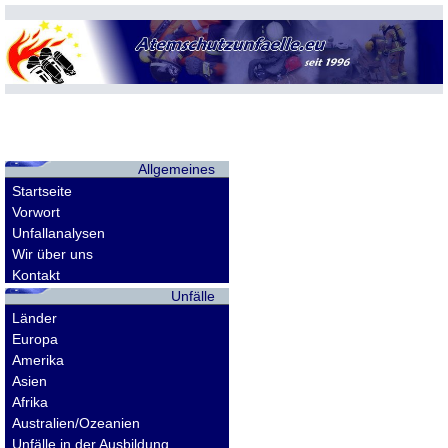
Allgemeines
Startseite
Vorwort
Unfallanalysen
Wir über uns
Kontakt
Unfälle
Länder
Europa
Amerika
Asien
Afrika
Australien/Ozeanien
Unfälle in der Ausbildung