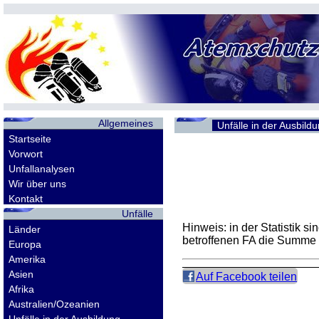
Allgemeines
Unfälle in der Ausbild
Startseite
Vorwort
Unfallanalysen
Wir über uns
Kontakt
Unfälle
Hinweis: in der Statistik 
Länder
betroffenen
FA
die Summe d
Europa
Amerika
Asien
Auf Facebook teilen
Afrika
Australien/Ozeanien