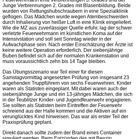
Junge Verbrennungen 2. Grades mit Blasenbildung. Beide
wurden von Rettungshubschraubern in eine Spezialklinik
geflogen. Das Mädchen wurde wegen Atembeschwerden
durch Inhalierung von heißer Luft in eine Klinik eingeliefert.
Wie die MZ aus zuverlässiger Quelle erfuhr, lag der schwer
verletzte Feuerwehrmann im künstlichen Koma auf der
Intensivstation und soll seit Sonntag wieder in der
Aufwachphase sein. Nach erster Einschätzung der Ärzte ist
keine weitere Operation erforderlich. Der siebenjährige
Buben befindet sich auf der normalen Krankenstation und
muss voraussichtlich zehn bis 14 Tage bleiben.
Das Übungsszenario war Teil einer für diesen
Samstagvormittag angesetzten Prüfung von insgesamt 23
angehenden Truppführern von sechs Feuerwehren. Kinder
waren als Statisten eingeplant. Mit dabei waren auch der
siebenjährige Junge und ein 13-jähriges Mädchen, die sich
in der Teublitzer Kinder- und Jugendfeuerwehr engagieren.
Sie sollten als Statisten beim Eintreffen der Feuerwehr
schreiend aus der Halle kommen und die Aktiven auf ein
verunglücktes Kind hinweisen. Das war als erster Teil der
Praxisprüfung geplant.
Direkt danach sollte zudem der Brand eines Container
simuliert werden. Beim Entzünden des mit Benzin