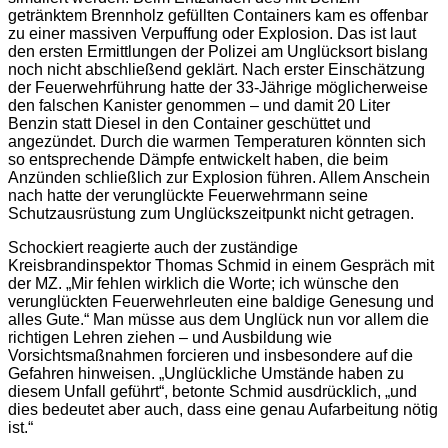
getränktem Brennholz gefüllten Containers kam es offenbar
zu einer massiven Verpuffung oder Explosion. Das ist laut
den ersten Ermittlungen der Polizei am Unglücksort bislang
noch nicht abschließend geklärt. Nach erster Einschätzung
der Feuerwehrführung hatte der 33-Jährige möglicherweise
den falschen Kanister genommen – und damit 20 Liter
Benzin statt Diesel in den Container geschüttet und
angezündet. Durch die warmen Temperaturen könnten sich
so entsprechende Dämpfe entwickelt haben, die beim
Anzünden schließlich zur Explosion führen. Allem Anschein
nach hatte der verunglückte Feuerwehrmann seine
Schutzausrüstung zum Unglückszeitpunkt nicht getragen.
Schockiert reagierte auch der zuständige
Kreisbrandinspektor Thomas Schmid in einem Gespräch mit
der MZ. „Mir fehlen wirklich die Worte; ich wünsche den
verunglückten Feuerwehrleuten eine baldige Genesung und
alles Gute.“ Man müsse aus dem Unglück nun vor allem die
richtigen Lehren ziehen – und Ausbildung wie
Vorsichtsmaßnahmen forcieren und insbesondere auf die
Gefahren hinweisen. „Unglückliche Umstände haben zu
diesem Unfall geführt“, betonte Schmid ausdrücklich, „und
dies bedeutet aber auch, dass eine genau Aufarbeitung nötig
ist.“