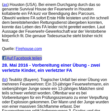
(
as
) Houston (USA). Bei einem Durchgang durch das so
genannte Survival House der Feuerwehr in Houston
kollabierte ein FA kurz vor Beendigung des Parcours.
Obwohl weitere FA sofort Erste Hilfe leisteten und ihn schnell
dem bereitstehenden Rettungsdienst übergeben konnten,
konnte das Leben des FA leider nicht gerettet werden. Laut
Aussage der Feuerwehr-Gewerkschaft war der Verstorbene
körperlich fit. Die genaue Todesursache steht bisher nicht
fest.
Quelle:
Firehouse.com
Auf Facebook teilen
28. Mai 2016
- Vorbereitung einer Übung - zwei
verletzte Kinder, ein verletzter FA
(
bl
) Teublitz (Bayern). Tragischer Unfall bei einer Übung von
mehreren Feuerwehren: Ein 33-jähriger Feuerwehrmann, ein
siebenjähriger Junge sowie ein 13-jähriges Mädchen sind
teils schwer verletzt worden. Offenbar war es bei
Vorbereitungen für ein Prüfungsszenario zu einer Verpuffung
oder Explosion gekommen. Der Mann und der Junge wurden
von einer massiven Stichflamme erfasst. Der
Feuerwehrmann erlitt Verbrennungen 3. Grades und der