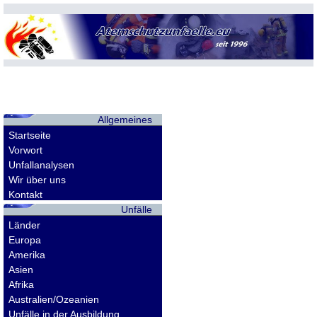
Allgemeines
Startseite
Vorwort
Unfallanalysen
Wir über uns
Kontakt
Unfälle
Länder
Europa
Amerika
Asien
Afrika
Australien/Ozeanien
Unfälle in der Ausbildung