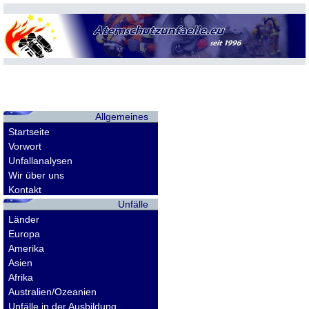
Allgemeines
Startseite
Vorwort
Unfallanalysen
Wir über uns
Kontakt
Unfälle
Länder
Europa
Amerika
Asien
Afrika
Australien/Ozeanien
Unfälle in der Ausbildung