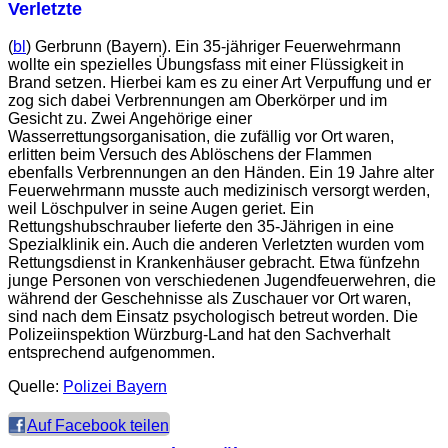
Verletzte
(
bl
) Gerbrunn (Bayern). Ein 35-jähriger Feuerwehrmann
wollte ein spezielles Übungsfass mit einer Flüssigkeit in
Brand setzen. Hierbei kam es zu einer Art Verpuffung und er
zog sich dabei Verbrennungen am Oberkörper und im
Gesicht zu. Zwei Angehörige einer
Wasserrettungsorganisation, die zufällig vor Ort waren,
erlitten beim Versuch des Ablöschens der Flammen
ebenfalls Verbrennungen an den Händen. Ein 19 Jahre alter
Feuerwehrmann musste auch medizinisch versorgt werden,
weil Löschpulver in seine Augen geriet. Ein
Rettungshubschrauber lieferte den 35-Jährigen in eine
Spezialklinik ein. Auch die anderen Verletzten wurden vom
Rettungsdienst in Krankenhäuser gebracht. Etwa fünfzehn
junge Personen von verschiedenen Jugendfeuerwehren, die
während der Geschehnisse als Zuschauer vor Ort waren,
sind nach dem Einsatz psychologisch betreut worden. Die
Polizeiinspektion Würzburg-Land hat den Sachverhalt
entsprechend aufgenommen.
Quelle:
Polizei Bayern
Auf Facebook teilen