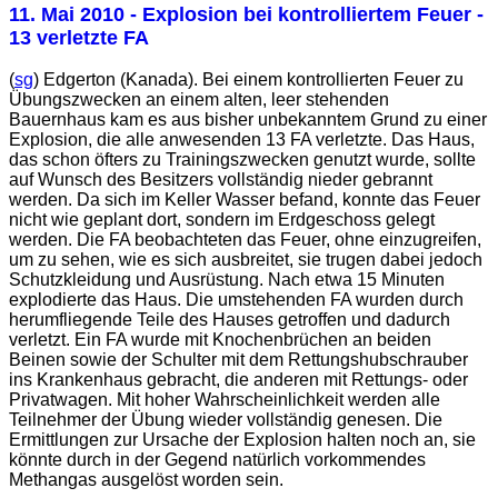
11. Mai 2010
- Explosion bei kontrolliertem Feuer -
13 verletzte FA
(
sg
) Edgerton (Kanada). Bei einem kontrollierten Feuer zu
Übungszwecken an einem alten, leer stehenden
Bauernhaus kam es aus bisher unbekanntem Grund zu einer
Explosion, die alle anwesenden 13 FA verletzte. Das Haus,
das schon öfters zu Trainingszwecken genutzt wurde, sollte
auf Wunsch des Besitzers vollständig nieder gebrannt
werden. Da sich im Keller Wasser befand, konnte das Feuer
nicht wie geplant dort, sondern im Erdgeschoss gelegt
werden. Die FA beobachteten das Feuer, ohne einzugreifen,
um zu sehen, wie es sich ausbreitet, sie trugen dabei jedoch
Schutzkleidung und Ausrüstung. Nach etwa 15 Minuten
explodierte das Haus. Die umstehenden FA wurden durch
herumfliegende Teile des Hauses getroffen und dadurch
verletzt. Ein FA wurde mit Knochenbrüchen an beiden
Beinen sowie der Schulter mit dem Rettungshubschrauber
ins Krankenhaus gebracht, die anderen mit Rettungs- oder
Privatwagen. Mit hoher Wahrscheinlichkeit werden alle
Teilnehmer der Übung wieder vollständig genesen. Die
Ermittlungen zur Ursache der Explosion halten noch an, sie
könnte durch in der Gegend natürlich vorkommendes
Methangas ausgelöst worden sein.