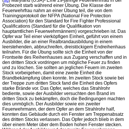
(
sg
) Maryland (USA)- Eine 29-jährige Feuerwehrfrau in der
Probezeit starb während einer Übung. Die Klasse der
Feuerwehrfrau nahm an einer Übung teil, die von dem
Trainingsprotokoll der NFPA (National Fire Protection
Association) für den Standard for Fire Fighter Professional
Qualifications (Standard für die Qualifikation von
hauptamtlichen Feuerwehrmännern) vorgeschrieben ist. Das
Opfer war Teil einer vierköpfigen Einheit, geführt von einem
Ausbilder, die an einer Realbrandausbildung in einem
leerstehenden, abbruchreifen, dreistöckigem Endreihenhaus
teilnahm. Für die Übung sollte sich die Einheit von der
Frontseite des Reihenhauses aus Zugang verschaffen und in
den dritten Stock vordringen um mögliche Feuer zu finden
und zu löschen. Sie sollten an jeglichen Feuern im zweiten
Stock vorbeigehen, damit eine zweite Einheit die
Brandbekämpfung üben konnte. Im zweiten Stock sowie bei
der Treppe zum dritten Stock fand die Einheit des Opfers
starke Brände vor. Das Opfer, welches das Strahlrohr
bediente, sowie der Ausbilder versuchten den Brand im
dritten Stock zu bekämpfen, doch die Bedingungen machten
dies unmöglich. Der Ausbilder sowie ein zweiter
Feuerwehrmann, der dem Opfer an dem Strahlrohr half,
konnten das Gebäude durch ein Fenster am Treppenabsatz
des dritten Stocks verlassen. Das Opfer jedoch blieb in dem
über einem Meter über dem Boden hohen Fenster stecken.