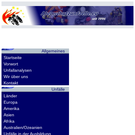
Allgemeines
Startseite
Vorwort
Unfallanalysen
Wir über uns
Kontakt
Unfälle
Länder
Europa
Amerika
Asien
Afrika
Australien/Ozeanien
Unfälle in der Ausbildung