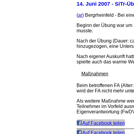
14. Juni 2007
- SiTr-Üb
(
ar
) Bergrheinfeld - Bei ei
Beginn der Übung war um 19
musste.
Nach der Übung (Dauer: ca
hinzugezogen, eine Untersu
Nach eigener Auskunft hat
spielte auch das warme Wett
Maßnahmen
Beim betroffenen FA (Alter
wird der FA nicht mehr unt
Als weitere Maßnahme werde
Teilnehmer im Vorfeld aus
Eigenverantwortung (FwDV 
Auf Facebook teilen
Auf Facebook teilen