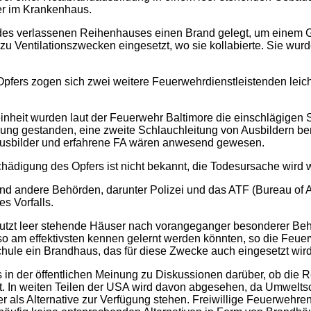
er im Krankenhaus.
 des verlassenen Reihenhauses einen Brand gelegt, um einem 
u Ventilationszwecken eingesetzt, wo sie kollabierte. Sie wurde
pfers zogen sich zwei weitere Feuerwehrdienstleistenden lei
heit wurden laut der Feuerwehr Baltimore die einschlägigen Sic
gung gestanden, eine zweite Schlauchleitung von Ausbildern be
usbilder und erfahrene FA wären anwesend gewesen.
hädigung des Opfers ist nicht bekannt, die Todesursache wird w
nd andere Behörden, darunter Polizei und das ATF (Bureau of 
es Vorfalls.
utzt leer stehende Häuser nach vorangeganger besonderer Be
so am effektivsten kennen gelernt werden könnten, so die Feue
hule ein Brandhaus, das für diese Zwecke auch eingesetzt wird
 in der öffentlichen Meinung zu Diskussionen darüber, ob die 
st. In weiten Teilen der USA wird davon abgesehen, da Umwelt
als Alternative zur Verfügung stehen. Freiwillige Feuerwehren