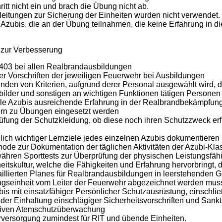
ritt nicht ein und brach die Übung nicht ab.
eitungen zur Sicherung der Einheiten wurden nicht verwendet.
Azubis, die an der Übung teilnahmen, die keine Erfahrung in di
zur Verbesserung
403 bei allen Realbrandausbildungen
er Vorschriften der jeweiligen Feuerwehr bei Ausbildungen
en von Kriterien, aufgrund derer Personal ausgewählt wird, das
sbilder und sonstigen an wichtigen Funktionen tätigen Persone
alle Azubis ausreichende Erfahrung in der Realbrandbekämpfun
rn zu Übungen eingesetzt werden
ng der Schutzkleidung, ob diese noch ihren Schutzzweck erfüllt
glich wichtiger Lernziele jedes einzelnen Azubis dokumentieren
hode zur Dokumentation der täglichen Aktivitäten der Azubi-Kla
ähren Sporttests zur Überprüfung der physischen Leistungsfähig
eitskultur, welche die Fähigkeiten und Erfahrung hervorbringt, 
aillierten Planes für Realbrandausbildungen in leerstehenden
ngseinheit vom Leiter der Feuerwehr abgezeichnet werden mus
bis mit einsatzfähiger Persönlicher Schutzausrüstung, einschli
der Einhaltung einschlägiger Sicherheitsvorschriften und Sank
ktiven Atemschutzüberwachung
ersorgung zumindest für RIT und übende Einheiten.