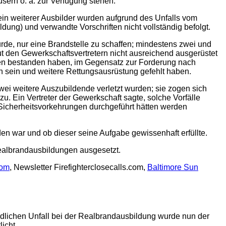
sern o. ä. zur Verfügung stehen.
ein weiterer Ausbilder wurden aufgrund des Unfalls vom
ung) und verwandte Vorschriften nicht vollständig befolgt.
urde, nur eine Brandstelle zu schaffen; mindestens zwei und
ut den Gewerkschaftsvertretern nicht ausreichend ausgerüstet
nden bestanden haben, im Gegensatz zur Forderung nach
 sein und weitere Rettungsausrüstung gefehlt haben.
ei weitere Auszubildende verletzt wurden; sie zogen sich
 Ein Vertreter der Gewerkschaft sagte, solche Vorfälle
Sicherheitsvorkehrungen durchgeführt hätten werden
den war und ob dieser seine Aufgabe gewissenhaft erfüllte.
Realbrandausbildungen ausgesetzt.
com
, Newsletter Firefighterclosecalls.com,
Baltimore Sun
ödlichen Unfall bei der Realbrandausbildung wurde nun der
icht.