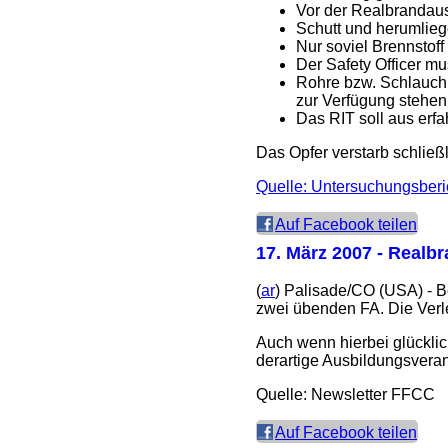
Vor der Realbrandaus
Schutt und herumlie
Nur soviel Brennstoff
Der Safety Officer mu
Rohre bzw. Schlauchl
zur Verfügung stehen
Das RIT soll aus erfa
Das Opfer verstarb schlie
Quelle: Untersuchungsberi
Auf Facebook teilen
17. März 2007
- Realbr
(
ar
) Palisade/CO (USA) - 
zwei übenden FA. Die Verl
Auch wenn hierbei glückli
derartige Ausbildungsveran
Quelle: Newsletter FFCC
Auf Facebook teilen