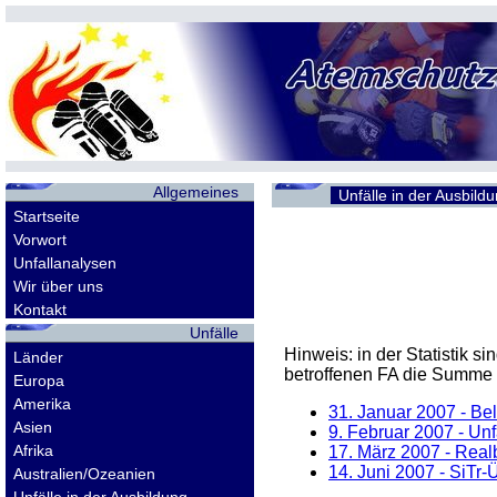
Allgemeines
Unfälle in der Ausbild
Startseite
Vorwort
Unfallanalysen
Wir über uns
Kontakt
Unfälle
Hinweis: in der Statistik 
Länder
betroffenen
FA
die Summe d
Europa
Amerika
31. Januar 2007
- Bel
Asien
9. Februar 2007
- Unf
Afrika
17. März 2007
- Real
14. Juni 2007
- SiTr-
Australien/Ozeanien