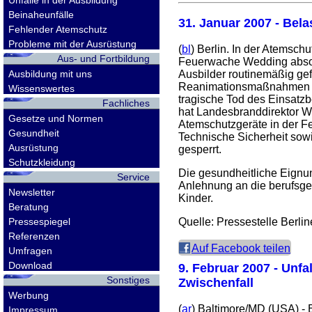
Unfälle in der Ausbildung
Beinaheunfälle
31. Januar 2007
- Bela
Fehlender Atemschutz
Probleme mit der Ausrüstung
(
bl
) Berlin. In der Atemsch
Aus- und Fortbildung
Feuerwache Wedding absolv
Ausbildung mit uns
Ausbilder routinemäßig gef
Reanimationsmaßnahmen dur
Wissenswertes
tragische Tod des Einsatz
Fachliches
hat Landesbranddirektor Wi
Gesetze und Normen
Atemschutzgeräte in der F
Gesundheit
Technische Sicherheit sowi
Ausrüstung
gesperrt.
Schutzkleidung
Die gesundheitliche Eignun
Service
Anlehnung an die berufsge
Newsletter
Kinder.
Beratung
Pressespiegel
Quelle: Pressestelle Berli
Referenzen
Auf Facebook teilen
Umfragen
Download
9. Februar 2007
- Unfa
Sonstiges
Zwischenfall
Werbung
(
ar
) Baltimore/MD (USA) - 
Impressum