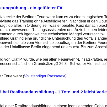
stungsübung - ein getöteter FA
utzstrecke der Berliner Feuerwehr kam es zu einem tragischen T
ierte das Training ohne Auffälligkeiten. Nachdem er den Übu
ragt, ob alles in Ordnung sei, was er bejahte. Kurz danach brac
ch anwesende Rettungsassistenten und Ärzte blieben leider erf
beamten durch irgendwelche technischen Mängel verursacht wur
lfried Gräfling eine gründliche Untersuchung des Vorfalls angeo
euerwehrschule vom Atemschutzbeauftragten der Berliner Feuer
e der Unfallkasse Berlin eingehend untersucht. Bis zum Absch
g von Olaf P. wurde, wie bei allen Feuerwehr-Einsatzkräften,
nossenschaftlichen Grundsätze „G 26.3 - Schwerer Atemschutz“ 
ner Feuerwehr (
Vollständiger Pressetext
)
ll bei Realbrandausbildung - 1 Tote und 2 leicht Verl
Bei einer Realbrandausbildung in einem leer stehenden Gebäude