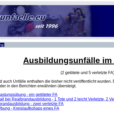
ung
Ausbildungsunfälle im
(2 getötete und 5 verletzte
FA
sind auch Unfälle enthalten die bisher nicht veröffentlicht wur
er in den Berichten erwähnten übersteigt.
astungsübung - ein getöteter FA
all bei Realbrandausbildung - 1 Tote und 2 leicht Verletzte, 2
brandausbildung - zwei verletzte FA
Übung - Kreislaufkollaps eines FA