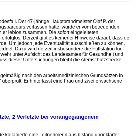
odesfall. Der 47-jährige Hauptbrandmeister Olaf P. der
ngsparcours verlassen hatte, wurde er vom betreuenden
h er leblos zusammen. Die sofort eingeleiteten
olglos. Derzeit gibt es keinerlei Hinweise darauf, dass der
de. Um jedoch jede Eventualität ausschließen zu können,
rdnet. Dazu wird derzeit insbesondere die Füllstation für
wehr unter Aufsicht des Landesamtes für Gesundheit und
luss dieser Untersuchungen bleibt die Atemschutzstrecke
 regelmäßig nach den arbeitsmedizinischen Grundsätzen in
überprüft. Er hinterlässt eine Frau und zwei erwachsene
etzte, 2 Verletzte bei vorangegangenem
 kollabierte eine Teilnehmerin aus bislang ungeklärter