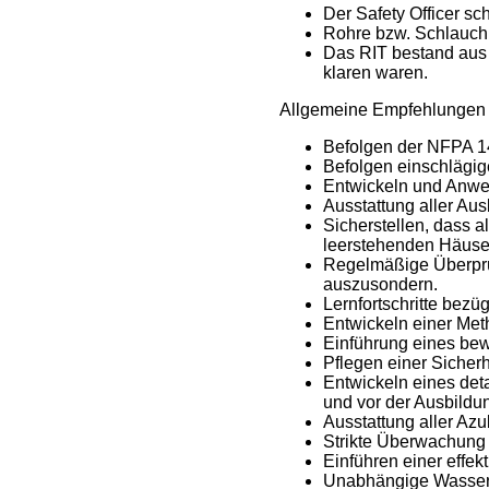
Der Safety Officer sch
Rohre bzw. Schlauchl
Das RIT bestand aus 
klaren waren.
Allgemeine Empfehlungen 
Befolgen der NFPA 1
Befolgen einschlägig
Entwickeln und Anwend
Ausstattung aller Au
Sicherstellen, dass 
leerstehenden Häuse
Regelmäßige Überprüfu
auszusondern.
Lernfortschritte bezü
Entwickeln einer Met
Einführung eines bew
Pflegen einer Sicherh
Entwickeln eines det
und vor der Ausbildu
Ausstattung aller Azu
Strikte Überwachung 
Einführen einer effe
Unabhängige Wasserv