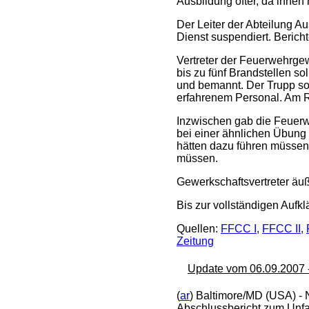
Ausbildung öfter, da ihnen
Der Leiter der Abteilung A
Dienst suspendiert. Berich
Vertreter der Feuerwehrgew
bis zu fünf Brandstellen s
und bemannt. Der Trupp so
erfahrenem Personal. Am R
Inzwischen gab die Feuerwe
bei einer ähnlichen Übung 
hätten dazu führen müssen
müssen.
Gewerkschaftsvertreter äuß
Bis zur vollständigen Auf
Quellen:
FFCC I
,
FFCC II
,
Zeitung
Update vom 06.09.2007 - 
(
ar
) Baltimore/MD (USA) - 
Abschlussbericht zum Unfa