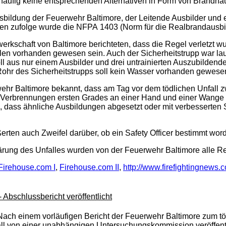
 häufig keine entsprechenden Alternativen in Form von Brandhäu
usbildung der Feuerwehr Baltimore, der Leitende Ausbilder und 
ten zufolge wurde die NFPA 1403 (Norm für die Realbrandausbild
erkschaft von Baltimore berichteten, dass die Regel verletzt w
ollen vorhanden gewesen sein. Auch der Sicherheitstrupp war la
ll aus nur einem Ausbilder und drei untrainierten Auszubilde
ohr des Sicherheitstrupps soll kein Wasser vorhanden gewesen
hr Baltimore bekannt, dass am Tag vor dem tödlichen Unfall zw
Verbrennungen ersten Grades an einer Hand und einer Wange zu.
, dass ähnliche Ausbildungen abgesetzt oder mit verbesserten 
erten auch Zweifel darüber, ob ein Safety Officer bestimmt wor
klärung des Unfalles wurden von der Feuerwehr Baltimore alle 
Firehouse.com I
,
Firehouse.com II
,
http://www.firefightingnews.
Abschlussbericht veröffentlicht
Nach einem vorläufigen Bericht der Feuerwehr Baltimore zum t
ll von einer unabhängigen Untersuchungskommission veröffentl