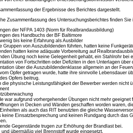
sammenfassung der Ergebnisse des Berichtes dargestellt.
sche Zusammenfassung des Untersuchungsberichtes finden Sie
ungen der NFPA 1403 (Norm für Realbrandausbildung)
ungen des Handbuchs der BF Baltimore
 wenig bis keine Erfahrung als Ausbilder
ie Gruppen von Auszubildenden führten, hatten keine Funkgerät
enden hatten keine adäquate Vorbereitung auf Realbrandausbil
fenden Übung noch keine Gelegenheit gehabt, ein Stahlrohr bei
ation von Fortschritten oder Defiziten in den Unterlagen über
tation über die Auszubildendenklasse allgemein an der Feue
 vom Opfer getragen wurde, hatte ihre sinnvolle Lebensdauer üb
des Opfers beitrug.
 die physische Leistungsfähigkeit der Bewerber werden nicht üb
ment
utzüberwachung
 war aufgrund vorhergehender Übungen nicht mehr geeignet fü
 Öffnungen in Decken und Wänden geschaffen worden waren, di
inheiten als auch das RIT benutzten die gleiche Wasserversor
 keine Einsatzbesprechung und keinen Rundgang durch das Gebä
nen.
ende Gegenstände trugen zur Erhöhung der Brandlast bei.
 und übermäßig viel Brennstoff wurde eingesetzt.