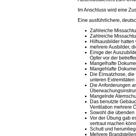
Im Anschluss wird eine Zu
Eine ausführlichere, deut
Zahlreiche Missacht
Zahlreiche Missacht
Hilfsausbilder hatten
mehrere Ausbilder, d
Einige der Auszubild
Opfer vor der betref
Mangelhafte Dokument
Mangehlafte Dokumen
Die Einsatzhose, die
unteren Extremitäten 
Die Anforderungen an
Überwachungsinstru
Mangelnde Atemsch
Das benutzte Gebäude
Ventilation mehrere
Sowohl die übenden E
Vor der Übung gab es
vertraut machen kön
Schutt und herumlieg
Mehrere Brandstellen