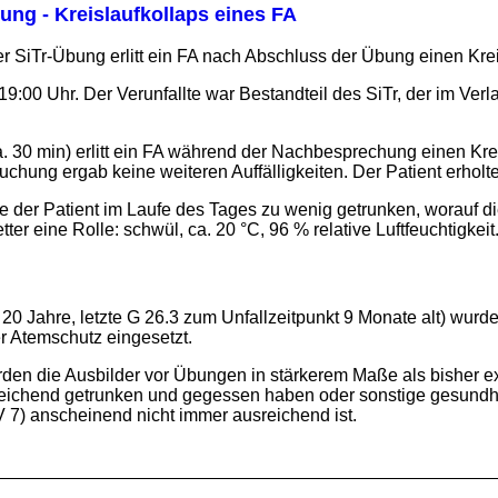
ung - Kreislaufkollaps eines FA
ner SiTr-Übung erlitt ein FA nach Abschluss der Übung einen Krei
:00 Uhr. Der Verunfallte war Bestandteil des SiTr, der im Ver
. 30 min) erlitt ein FA während der Nachbesprechung einen K
chung ergab keine weiteren Auffälligkeiten. Der Patient erholt
te der Patient im Laufe des Tages zu wenig getrunken, worauf 
er eine Rolle: schwül, ca. 20 °C, 96 % relative Luftfeuchtigkeit
: 20 Jahre, letzte G 26.3 zum Unfallzeitpunkt 9 Monate alt) wur
er Atemschutz eingesetzt.
n die Ausbilder vor Übungen in stärkerem Maße als bisher expl
reichend getrunken und gegessen haben oder sonstige gesundhe
7) anscheinend nicht immer ausreichend ist.