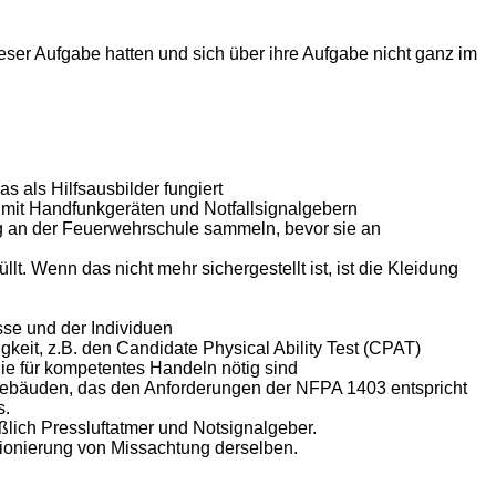
eser Aufgabe hatten und sich über ihre Aufgabe nicht ganz im
 als Hilfsausbilder fungiert
n mit Handfunkgeräten und Notfallsignalgebern
g an der Feuerwehrschule sammeln, bevor sie an
. Wenn das nicht mehr sichergestellt ist, ist die Kleidung
sse und der Individuen
keit, z.B. den Candidate Physical Ability Test (CPAT)
die für kompetentes Handeln nötig sind
 Gebäuden, das den Anforderungen der NFPA 1403 entspricht
s.
eßlich Pressluftatmer und Notsignalgeber.
tionierung von Missachtung derselben.