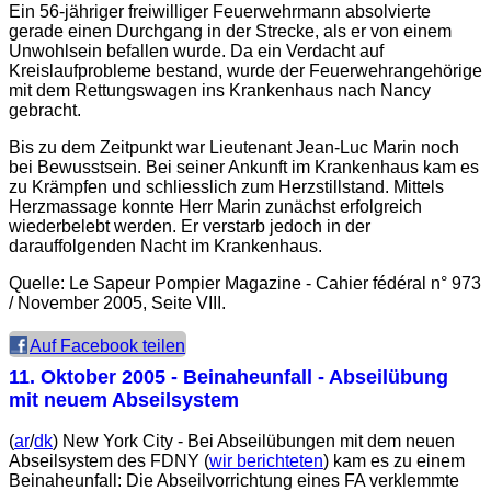
Ein 56-jähriger freiwilliger Feuerwehrmann absolvierte
gerade einen Durchgang in der Strecke, als er von einem
Unwohlsein befallen wurde. Da ein Verdacht auf
Kreislaufprobleme bestand, wurde der Feuerwehrangehörige
mit dem Rettungswagen ins Krankenhaus nach Nancy
gebracht.
Bis zu dem Zeitpunkt war Lieutenant Jean-Luc Marin noch
bei Bewusstsein. Bei seiner Ankunft im Krankenhaus kam es
zu Krämpfen und schliesslich zum Herzstillstand. Mittels
Herzmassage konnte Herr Marin zunächst erfolgreich
wiederbelebt werden. Er verstarb jedoch in der
darauffolgenden Nacht im Krankenhaus.
Quelle: Le Sapeur Pompier Magazine - Cahier fédéral n° 973
/ November 2005, Seite VIII.
Auf Facebook teilen
11. Oktober 2005
- Beinaheunfall - Abseilübung
mit neuem Abseilsystem
(
ar
/
dk
) New York City - Bei Abseilübungen mit dem neuen
Abseilsystem des FDNY (
wir berichteten
) kam es zu einem
Beinaheunfall: Die Abseilvorrichtung eines FA verklemmte