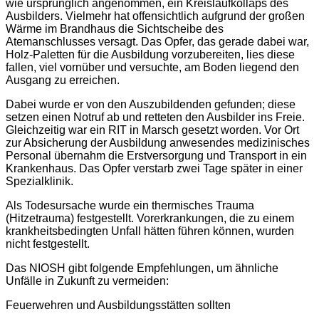
wie ursprünglich angenommen, ein Kreislaufkollaps des
Ausbilders. Vielmehr hat offensichtlich aufgrund der großen
Wärme im Brandhaus die Sichtscheibe des
Atemanschlusses versagt. Das Opfer, das gerade dabei war,
Holz-Paletten für die Ausbildung vorzubereiten, lies diese
fallen, viel vornüber und versuchte, am Boden liegend den
Ausgang zu erreichen.
Dabei wurde er von den Auszubildenden gefunden; diese
setzen einen Notruf ab und retteten den Ausbilder ins Freie.
Gleichzeitig war ein RIT in Marsch gesetzt worden. Vor Ort
zur Absicherung der Ausbildung anwesendes medizinisches
Personal übernahm die Erstversorgung und Transport in ein
Krankenhaus. Das Opfer verstarb zwei Tage später in einer
Spezialklinik.
Als Todesursache wurde ein thermisches Trauma
(Hitzetrauma) festgestellt. Vorerkrankungen, die zu einem
krankheitsbedingten Unfall hätten führen können, wurden
nicht festgestellt.
Das NIOSH gibt folgende Empfehlungen, um ähnliche
Unfälle in Zukunft zu vermeiden:
Feuerwehren und Ausbildungsstätten sollten