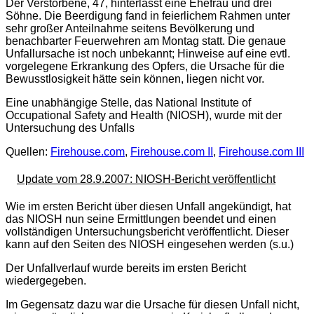
Der Verstorbene, 47, hinterlässt eine Ehefrau und drei
Söhne. Die Beerdigung fand in feierlichem Rahmen unter
sehr großer Anteilnahme seitens Bevölkerung und
benachbarter Feuerwehren am Montag statt. Die genaue
Unfallursache ist noch unbekannt; Hinweise auf eine evtl.
vorgelegene Erkrankung des Opfers, die Ursache für die
Bewusstlosigkeit hätte sein können, liegen nicht vor.
Eine unabhängige Stelle, das National Institute of
Occupational Safety and Health (NIOSH), wurde mit der
Untersuchung des Unfalls
Quellen:
Firehouse.com
,
Firehouse.com II
,
Firehouse.com III
Update vom 28.9.2007: NIOSH-Bericht veröffentlicht
Wie im ersten Bericht über diesen Unfall angekündigt, hat
das NIOSH nun seine Ermittlungen beendet und einen
vollständigen Untersuchungsbericht veröffentlicht. Dieser
kann auf den Seiten des NIOSH eingesehen werden (s.u.)
Der Unfallverlauf wurde bereits im ersten Bericht
wiedergegeben.
Im Gegensatz dazu war die Ursache für diesen Unfall nicht,