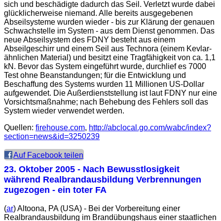
sich und beschädigte dadurch das Seil. Verletzt wurde dabei
glücklicherweise niemand. Alle bereits ausgegebenen
Abseilsysteme wurden wieder - bis zur Klärung der genauen
Schwachstelle im System - aus dem Dienst genommen. Das
neue Abseilsystem des FDNY besteht aus einem
Abseilgeschirr und einem Seil aus Technora (einem Kevlar-
ähnlichen Material) und besitzt eine Tragfähigkeit von ca. 1,1
kN. Bevor das System eingeführt wurde, durchlief es 7000
Test ohne Beanstandungen; für die Entwicklung und
Beschaffung des Systems wurden 11 Millionen US-Dollar
aufgewendet. Die Außerdienststellung ist laut FDNY nur eine
Vorsichtsmaßnahme; nach Behebung des Fehlers soll das
System wieder verwendet werden.
Quellen:
firehouse.com
,
http://abclocal.go.com/wabc/index?
section=news&id=3250239
Auf Facebook teilen
23. Oktober 2005
- Nach Bewusstlosigkeit
während Realbrandausbildung Verbrennungen
zugezogen - ein toter FA
(
ar
) Altoona, PA (USA) - Bei der Vorbereitung einer
Realbrandausbildung im Brandübungshaus einer staatlichen