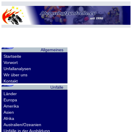
Allgemeines
Startseite
Vorwort
Unfallanalysen
Wir über uns
Kontakt
Unfälle
Länder
Europa
Amerika
Asien
Afrika
Australien/Ozeanien
Unfälle in der Ausbildung