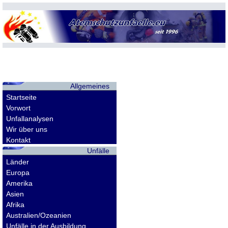
Allgemeines
Startseite
Vorwort
Unfallanalysen
Wir über uns
Kontakt
Unfälle
Länder
Europa
Amerika
Asien
Afrika
Australien/Ozeanien
Unfälle in der Ausbildung