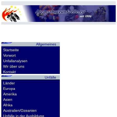
Allgemeines
Startseite
Vorwort
Unfallanalysen
Wir über uns
Kontakt
Unfälle
Länder
Europa
Amerika
Asien
Afrika
Australien/Ozeanien
Unfälle in der Ausbildung