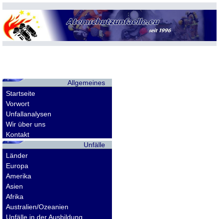
Allgemeines
Startseite
Vorwort
Unfallanalysen
Wir über uns
Kontakt
Unfälle
Länder
Europa
Amerika
Asien
Afrika
Australien/Ozeanien
Unfälle in der Ausbildung