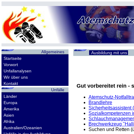
Allgemeines
Ausbildung mit uns
Startseite
Vorwort
Unfallanalysen
Wir über uns
Kontakt
Gut vorbereitet rein - 
Unfälle
Länder
Atemschutz-Notfalltr
Brandlehre
Europa
Sicherheitsassistent (
Amerika
Sozialkompetenzen i
Asien
Schlauchmanagemen
Afrika
Brechwerkzeug "Hall
Australien/Ozeanien
Suchen und Retten (ü