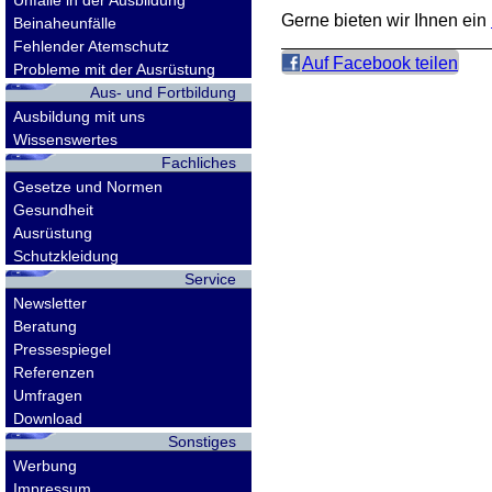
Unfälle in der Ausbildung
Gerne bieten wir Ihnen ein
Beinaheunfälle
Fehlender Atemschutz
Auf Facebook teilen
Probleme mit der Ausrüstung
Aus- und Fortbildung
Ausbildung mit uns
Wissenswertes
Fachliches
Gesetze und Normen
Gesundheit
Ausrüstung
Schutzkleidung
Service
Newsletter
Beratung
Pressespiegel
Referenzen
Umfragen
Download
Sonstiges
Werbung
Impressum