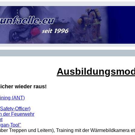
Ausbildungsmod
sicher wieder raus!
aining (ANT)
Safety-Officer)
n der Feuerwehr
t
igan-Tool"
ber Treppen und Leitern), Training mit der Wärmebildkamera et