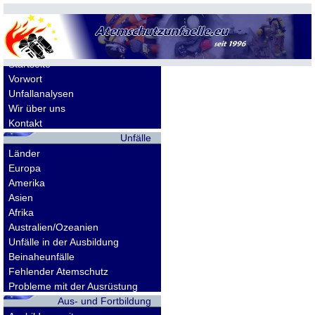
Allgemeines
Startseite
Vorwort
Unfallanalysen
Wir über uns
Kontakt
Unfälle
Länder
Europa
Amerika
Asien
Afrika
Australien/Ozeanien
Unfälle in der Ausbildung
Beinaheunfälle
Fehlender Atemschutz
Probleme mit der Ausrüstung
Aus- und Fortbildung