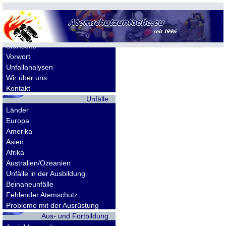
Allgemeines
Startseite
Vorwort
Unfallanalysen
Wir über uns
Kontakt
Unfälle
Länder
Europa
Amerika
Asien
Afrika
Australien/Ozeanien
Unfälle in der Ausbildung
Beinaheunfälle
Fehlender Atemschutz
Probleme mit der Ausrüstung
Aus- und Fortbildung