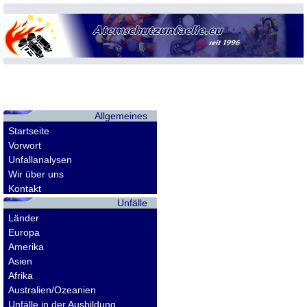
Allgemeines
Startseite
Vorwort
Unfallanalysen
Wir über uns
Kontakt
Unfälle
Länder
Europa
Amerika
Asien
Afrika
Australien/Ozeanien
Unfälle in der Ausbildung